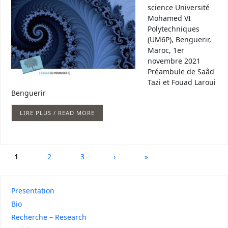
science Université
Mohamed VI
Polytechniques
(UM6P), Benguerir,
Maroc, 1er
novembre 2021
Préambule de Saâd
Tazi et Fouad Laroui
Benguerir
LIRE PLUS / READ MORE
1
2
3
›
»
Presentation
Bio
Recherche – Research