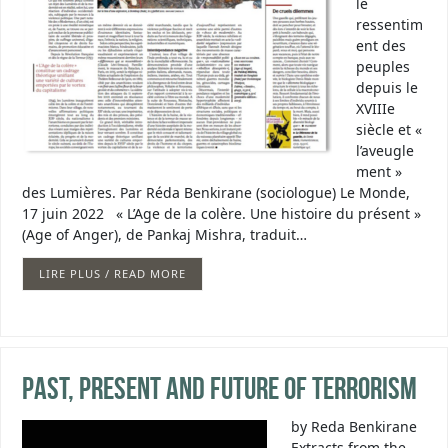
le
ressentim
ent des
peuples
depuis le
XVIIIe
siècle et «
l’aveugle
ment »
des Lumières. Par Réda Benkirane (sociologue) Le Monde,
17 juin 2022 « L’Age de la colère. Une histoire du présent »
(Age of Anger), de Pankaj Mishra, traduit…
LIRE PLUS / READ MORE
Past, Present and Future of Terrorism
by Reda Benkirane
Extracts from the