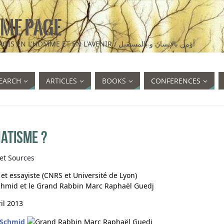
ME PAGE
I BELIEVE IN MAN AND IN THE FUTURE / JE CROIS EN L'HOMME ET EN L'AVENIR / أؤمن بالإنسان و بالمستقبل
EARCH
ARTICLES
BOOKS
CONFERENCES
atisme ?
et Sources
t essayiste (CNRS et Université de Lyon)
Schmid et le Grand Rabbin Marc Raphaël Guedj
ril 2013