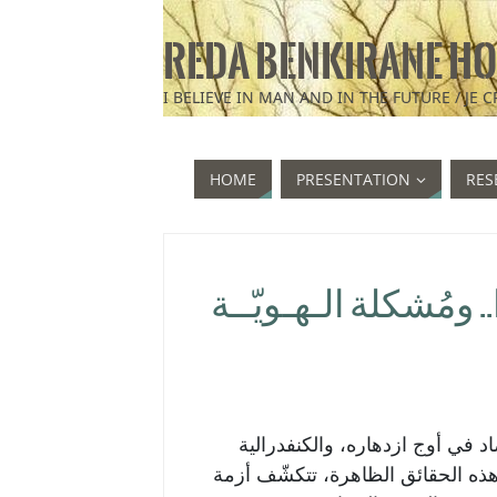
REDA BENKIRANE HO
HOME
PRESENTATION
RES
ومُشكلة الـهـويّــة
 في أوج ازدهاره، والكنفدرالية
هذه الحقائق الظاهرة، تتكشّف أزمة