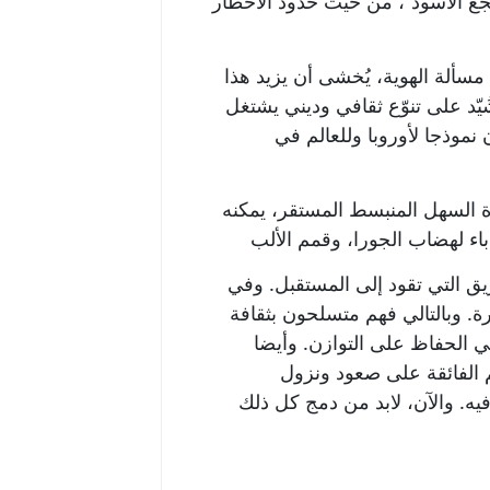
بجع الأسود”، من حيث حدود الأخطار
مسألة الهوية، يُخشى أن يزيد هذا
ُيّد على تنوّع ثقافي وديني يشتغل
موذجا لأوروبا وللعالم في
ورة السهل المنبسط المستقر، يمكنه
ق التي تقود إلى المستقبل. وفي
ة. وبالتالي فهم متسلحون بثقافة
 الحفاظ على التوازن. وأيضا
 الفائقة على صعود ونزول
فيه. والآن، لابد من دمج كل ذلك