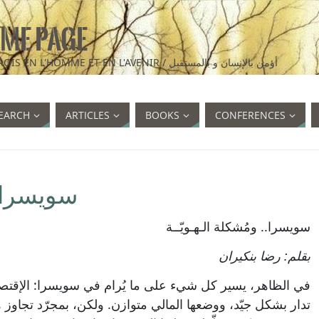
ME PAGE
I BELIEVE IN MAN AND IN THE FUTURE / JE CROIS EN L'HOMME ET EN L'AVENIR / أؤمن بالإنسان و بالمستقبل
EARCH
ARTICLES
BOOKS
CONFERENCES
سويسرا.. 
سويسرا.. ومُشكلة الـهـويّــة
بقلم: رضا بنكيران
في الظاهر، يسير كل شيء على ما يُرام في سويسرا: الإقتصاد
تدار بشكل جيّد، ووضعها المالي متوازن. ولكن، بمجرّد تجاوز 