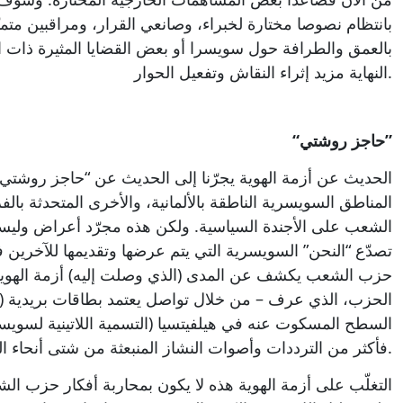
بانتظام نصوصا مختارة لخبراء، وصانعي القرار، ومراقبين متم
بالعمق والطرافة حول سويسرا أو بعض القضايا المثيرة ذات الع
النهاية مزيد إثراء النقاش وتفعيل الحوار.
“حاجز روشتي”
الحديث عن أزمة الهوية يجرّنا إلى الحديث عن “حاجز روشتي”
المناطق السويسرية الناطقة بالألمانية، والأخرى المتحدثة بال
الشعب على الأجندة السياسية. ولكن هذه مجرّد أعراض وليس
تصدّع “النحن” السويسرية التي يتم عرضها وتقديمها للآخرين ف
حزب الشعب يكشف عن المدى (الذي وصلت إليه) أزمة الهوية.
الحزب، الذي عرف – من خلال تواصل يعتمد بطاقات بريدية (ذهن
السطح المسكوت عنه في هيلفيتسيا (التسمية اللاتينية لسويسر
فأكثر من الترددات وأصوات النشاز المنبعثة من شتى أنحاء العالم.
التغلّب على أزمة الهوية هذه لا يكون بمحاربة أفكار حزب الشع