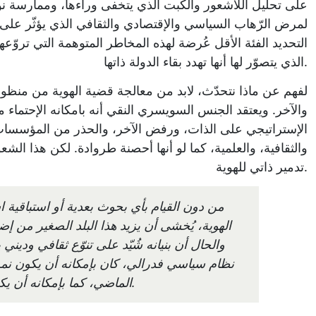
على تحليل اللاشعور والكبت الذي يتخفى وراءها، وممارسة ن
لمرض الرّهاب السياسي والإقتصادي والثقافي الذي يؤثّر عل
التحديد الفئة الأقل عُرضة لهذه المخاطر المتوهمة التي تروّعها ع
الذي يتصوّر لها أنها تهدد بقاء الدولة ذاتها.
لفهم عن ماذا نتحدّث، لابد من معالجة قضية الهوية من منظور نظ
والآخر. ويعتقد الجنس السويسري النقي أنه بامكانه الإحتماء من
الإستراتيجي على الذات، ورفض الآخر، والحذر من المؤسسات ا
والثقافية، والعلمية، كما لو أنها أحصنة طروادة. لكن هذا الشع
تدمير ذاتي للهوية.
من دون القيام بأي بحوث بعدية أو استباقية
الهوية، يُخشى أن يزيد هذا البلد الصغير من إض
والحال أن بنيانه شُيّد على تنوّع ثقافي ودين
نظام سياسي فدرالي، كان بإمكانه أن يكون نموذ
الماضي، كما بإمكانه أن يكون كذلك في المستقبل.