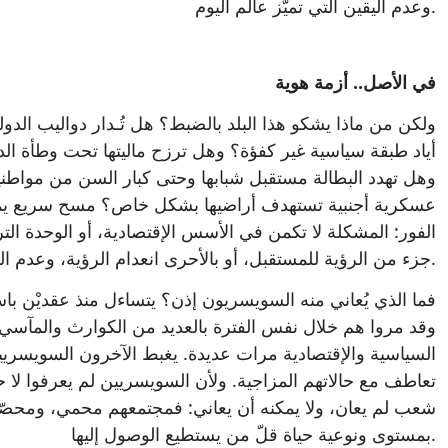
وعدم اليقين التي تميّز عالم اليوم.
في الأصل.. أزمة هوية
ولكن من ماذا يشكو هذا البلد بالضبط؟ هل تُـدار دواليب ال
أياد طبقة سياسية غير كفؤة؟ وهل ترزح ماليتها تحت وطأة الد
وهل تهدد البطالة مستقبل شبابها وحتى كبار السن من مواطنيه
عسكرية أجنبية تستهدف أراضيها بشكل خاص؟ مسح سريع يم
الفور: المشكلة لا تكمن في الأسس الإقتصادية، أو الوحدة ا
جزء من الرؤية للمستقبل، أو بالأحرى انعدام الرؤية، وعدم القدرة على الإندفاع نحو الأمام.
فما الذي يُعاني منه السويسريون إذن؟ يتساءل منذ عقديْن باس
وقد مروا هم خلال نفس الفترة بالعديد من الكوارث والمآسي،
السياسية والإقتصادية مرات عديدة. يغبط الآخرون السويسريين 
تعاطف مع حالاتهم المزاجية. ولأن السويسريين لم يعرفوا لا حر
شعب لم يعان، ولا يمكنه أن يعاني: فمجتمعهم محمي، ومحصّن
بمستوى ونوعية حياة قلّ من يستطيع الوصول إليها.