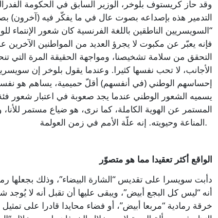
وقد حاز كريستوف بلوخر، الوزير السابق في الحكومة الفدر
التدمير هذه بإصداعه بصوت عال في ما يفكّر فيه (آخرون) ب
“السويسريين الناطقين باللغة الفرنسية كان شعور الإنتماء 
فإنه يعبّر عن مكبوت لا يجرؤ العديد من المواطنين الآخرين عل
التحقق من سلامة تشخيصنا، ومواجهة الحقيقة المرة التي تنح
الأجانب، لا تحب نفسها كثيرا. وعندما يقول بلوخر إن سويسري
إحساسهم الوطني (في أنفسهم) أقلّ حميمية، يساهم هو نفس
يسميه الشعور الوطني عندما يجد صعوبة في اعتبار شعور فئة م
المستمر عن الهوية الكاملة، كما نرى، هو ضياع مستمر للأنا، 
المناعة وحيويته. إنه علّة الأمم في زمن العولمة.
الواقع أكثر تعقيدا مما هو متصوّر
دأبت سويسرا على تقديس “الشارة البيضاء”، وذلك بجعلها رم
أنه “ليس كل البجع أبيض”، ويبقى عليها أن تقبل أنه لا يُوجد 
خرقة رمادية “مربعا أبيض”، أو فضاء محايدا قادرا على تمثيل ك