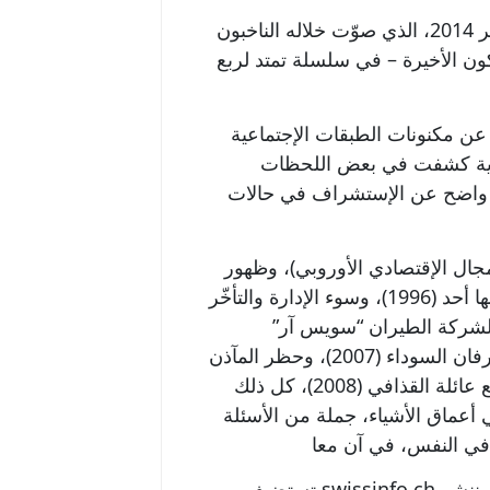
ضمن هذا السياق، يجب أن ننظر إلى مُخرجات اقتراع 9 فبراير 2014، الذي صوّت خلاله الناخبون
ن الأخيرة – في سلسلة تمتد لربع
 عن مكنونات الطبقات الإجتماعية
ادية كشفت في بعض اللحظات
ز واضح عن الإستشراف في حالات
شأن الإنضمام إلى المجال الإقتصادي الأوروبي)، وظهور
مشكلة الودائع اليهودية خلال الحرب العالمية التي لم يطالب بها أحد (1996)، وسوء الإدارة والتأخّر
 والإفلاس المفاجئ لشركة الطيران “سويس آر”
(2001)، وحملات حزب الشعب السويسري الإشهارية ضد الخرفان السوداء (2007)، وحظر المآذن
(2009)، والنهاية المعلنة للسرية المصرفية (2008)، والأزمة مع عائلة القذافي (2008)، كل ذلك
أعماق الأشياء، جملة من الأسئلة
تستضيف swissinfo.ch من الآن فصاعدا بعض المساهمات الخارجية المختارة. وسوف ننشر