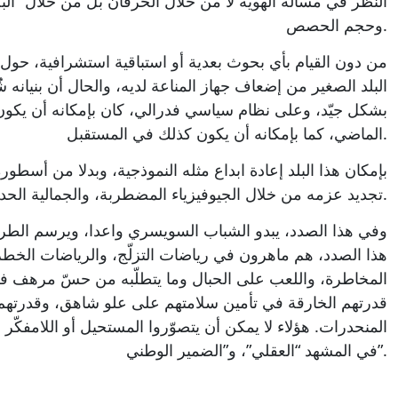
النظر في مسألة الهوية لا من خلال الخرفان بل من خلال “ال
وحجم الحصص.
من دون القيام بأي بحوث بعدية أو استباقية استشرافية، حول 
البلد الصغير من إضعاف جهاز المناعة لديه، والحال أن بنيانه ش
بشكل جيّد، وعلى نظام سياسي فدرالي، كان بإمكانه أن يكون ن
الماضي، كما بإمكانه أن يكون كذلك في المستقبل.
بإمكان هذا البلد إعادة ابداع مثله النموذجية، وبدلا من أسط
تجديد عزمه من خلال الجيوفيزياء المضطربة، والجمالية الحدباء لهضاب الجورا، وقمم الألب.
وفي هذا الصدد، يبدو الشباب السويسري واعدا، ويرسم الطري
هذا الصدد، هم ماهرون في رياضات التزلّج، والرياضات الخطر
المخاطرة، واللعب على الحبال وما يتطلّبه من حسّ مرهف في
قدرتهم الخارقة في تأمين سلامتهم على علو شاهق، وقدرتهم
المنحدرات. هؤلاء لا يمكن أن يتصوّروا المستحيل أو اللامفكّر 
في المشهد “العقلي”، و”الضمير الوطني”.