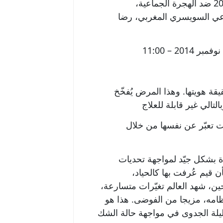
هوية مستحكمة سلّطت عليها الضوء نتائج اقتراع 9 فبراير 2014 ضد الهجرة الجماعية،
اعي السويسري المغربي، رضا
ة هويتها. وهذا المرض يُفخّخ
كت تعبّر عن نفسها من خلال
19، كانت سويسرا مهيّأة بشكل جيّد لمواجهة تحديات
 قيم عُرفت بها كالحياد،
ين، شهد العالم تغيّرات متسارعة،
امه، مزيجا من الفوضى. هذا هو
قليلة الجدوى في مواجهة حالة الشك