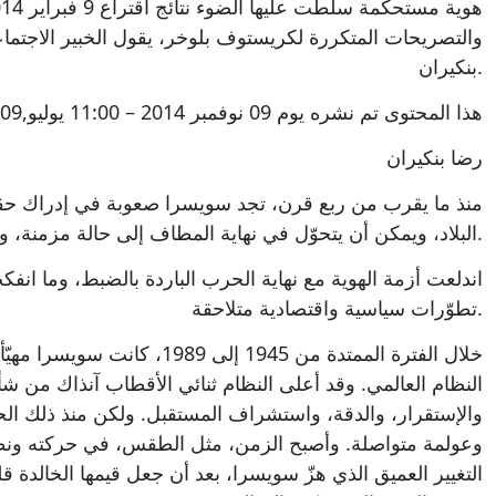
والتصريحات المتكررة لكريستوف بلوخر، يقول الخبير الاجتم
بنكيران.
هذا المحتوى تم نشره يوم 09 نوفمبر 2014 – 11:00 يوليو,09 نوفمبر 2014 – 11:00
رضا بنكيران
منذ ما يقرب من ربع قرن، تجد سويسرا صعوبة في إدراك حقيق
البلاد، ويمكن أن يتحوّل في نهاية المطاف إلى حالة مزمنة، وبالتالي غير قابلة للعلاج.
اندلعت أزمة الهوية مع نهاية الحرب الباردة بالضبط، وما انف
تطوّرات سياسية واقتصادية متلاحقة.
خلال الفترة الممتدة من 1945 إلى 89
النظام العالمي. وقد أعلى النظام ثنائي الأقطاب آنذاك من شأن
والإستقرار، والدقة، واستشراف المستقبل. ولكن منذ ذلك الح
وعولمة متواصلة. وأصبح الزمن، مثل الطقس، في حركته ونظ
التغيير العميق الذي هزّ سويسرا، بعد أن جعل قيمها الخالدة 