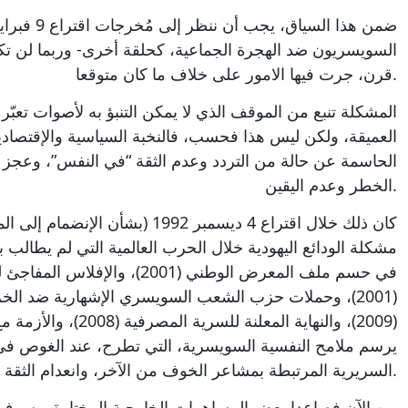
السويسريون ضد الهجرة الجماعية، كحلقة أخرى- وربما لن تكو
قرن، جرت فيها الامور على خلاف ما كان متوقعا.
المشكلة تنبع من الموقف الذي لا يمكن التنبؤ به لأصوات تعبّر
العميقة، ولكن ليس هذا فحسب، فالنخبة السياسية والإقتص
الحاسمة عن حالة من التردد وعدم الثقة “في النفس”، وعج
الخطر وعدم اليقين.
كان ذلك خلال اقتراع 4 ديسمبر 1992 (ب
في حسم ملف المعرض الوطني (2001)،
يرسم ملامح النفسية السويسرية، التي تطرح، عند الغوص في 
السريرية المرتبطة بمشاعر الخوف من الآخر، وانعدام الثقة في النفس، في آن معا.