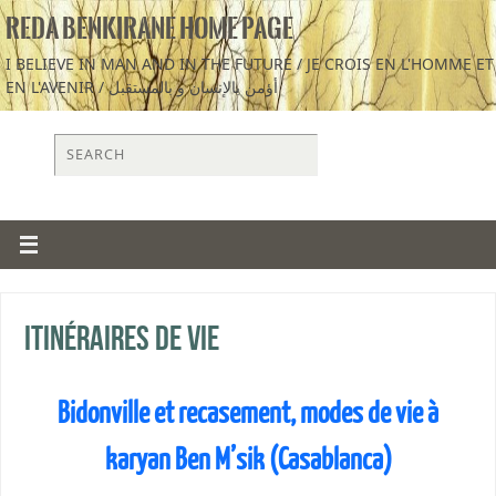
REDA BENKIRANE HOME PAGE
I BELIEVE IN MAN AND IN THE FUTURE / JE CROIS EN L'HOMME ET
EN L'AVENIR / أؤمن بالإنسان و بالمستقبل
Itinéraires de vie
Bidonville et recasement, modes de vie à
karyan Ben M’sik (Casablanca)