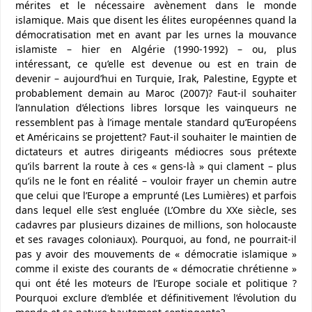
mérites et le nécessaire avènement dans le monde
islamique. Mais que disent les élites européennes quand la
démocratisation met en avant par les urnes la mouvance
islamiste – hier en Algérie (1990-1992) – ou, plus
intéressant, ce qu’elle est devenue ou est en train de
devenir – aujourd’hui en Turquie, Irak, Palestine, Egypte et
probablement demain au Maroc (2007)? Faut-il souhaiter
l’annulation d’élections libres lorsque les vainqueurs ne
ressemblent pas à l’image mentale standard qu’Européens
et Américains se projettent? Faut-il souhaiter le maintien de
dictateurs et autres dirigeants médiocres sous prétexte
qu’ils barrent la route à ces « gens-là » qui clament – plus
qu’ils ne le font en réalité – vouloir frayer un chemin autre
que celui que l’Europe a emprunté (Les Lumières) et parfois
dans lequel elle s’est engluée (L’Ombre du XXe siècle, ses
cadavres par plusieurs dizaines de millions, son holocauste
et ses ravages coloniaux). Pourquoi, au fond, ne pourrait-il
pas y avoir des mouvements de « démocratie islamique »
comme il existe des courants de « démocratie chrétienne »
qui ont été les moteurs de l’Europe sociale et politique ?
Pourquoi exclure d’emblée et définitivement l’évolution du