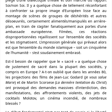
piège d’une dialectique triviale et bon marché du rapport
Soi/non Soi. Il y a quelque chose de tellement réconfortant
à confronter sa propre image d’Européen lisse face au
montage de scènes de groupes de déshérités et autres
désoeuvrés, certainement alimentés/manipulés en arrière-
plan, en train de s’agiter fanatiquement aux portes d’une
ambassade européenne. Filmées, ces réactions
disproportionnées rejaillissent sur l’ensemble des sociétés
et les stigmatisent. L’impression générale qui prévaut alors
est que l’ensemble du monde islamique – soit un cinquième
de l’humanité – s’est soudainement embrasé.
Est-il besoin de rappeler que le « sacré » a quelque chose
de justement de sacré dans la plupart des sociétés, y
compris en Europe ? A-t-on oublié que dans les années 80,
les projections des films de Jean-Luc Godard (
Je vous salue
Marie
) et de Martin Scorsese (
La dernière tentation du Christ
)
ont provoqué des demandes massives d’interdiction, des
manifestations, des affrontements violents, des jets de
cocktails Molotov, un cinéma incendié, de nombreux
blessés ?