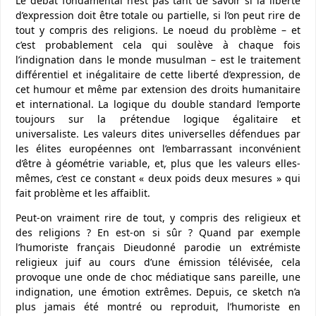
Le débat fondamental n’est pas tant de savoir si la liberté
d’expression doit être totale ou partielle, si l’on peut rire de
tout y compris des religions. Le noeud du problème – et
c’est probablement cela qui soulève à chaque fois
l’indignation dans le monde musulman – est le traitement
différentiel et inégalitaire de cette liberté d’expression, de
cet humour et même par extension des droits humanitaire
et international. La logique du double standard l’emporte
toujours sur la prétendue logique égalitaire et
universaliste. Les valeurs dites universelles défendues par
les élites européennes ont l’embarrassant inconvénient
d’être à géométrie variable, et, plus que les valeurs elles-
mêmes, c’est ce constant « deux poids deux mesures » qui
fait problème et les affaiblit.
Peut-on vraiment rire de tout, y compris des religieux et
des religions ? En est-on si sûr ? Quand par exemple
l’humoriste français Dieudonné parodie un extrémiste
religieux juif au cours d’une émission télévisée, cela
provoque une onde de choc médiatique sans pareille, une
indignation, une émotion extrêmes. Depuis, ce sketch n’a
plus jamais été montré ou reproduit, l’humoriste en