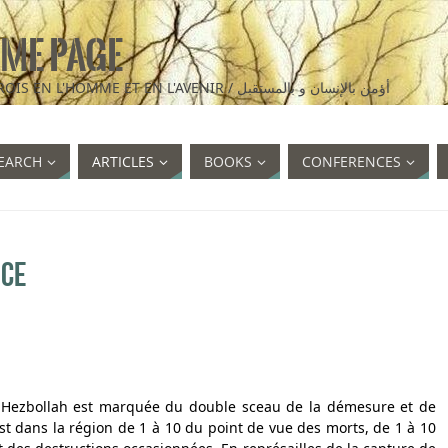
ME PAGE
I BELIEVE IN MAN AND IN THE FUTURE / JE CROIS EN L'HOMME ET EN L'AVENIR / أؤمن بالإنسان و بالمستقبل
EARCH
ARTICLES
BOOKS
CONFERENCES
nce
le Hezbollah est marquée du double sceau de la démesure et de
est dans la région de 1 à 10 du point de vue des morts, de 1 à 10