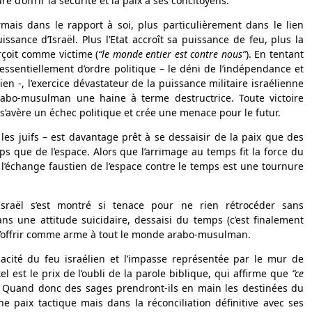
e d’offrir la sécurité et la paix à ses concitoyens.
rmais dans le rapport à soi, plus particulièrement dans le lien
issance d’Israël. Plus l’Etat accroît sa puissance de feu, plus la
erçoit comme victime (
“le monde entier est contre nous”
). En tentant
sentiellement d’ordre politique – le déni de l’indépendance et
en -, l’exercice dévastateur de la puissance militaire israélienne
abo-musulman une haine à terme destructrice. Toute victoire
 s’avère un échec politique et crée une menace pour le futur.
s les juifs – est davantage prêt à se dessaisir de la paix que des
mps que de l’espace. Alors que l’arrimage au temps fit la force du
ou l’échange faustien de l’espace contre le temps est une tournure
Israël s’est montré si tenace pour ne rien rétrocéder sans
dans une attitude suicidaire, dessaisi du temps (c’est finalement
r l’offrir comme arme à tout le monde arabo-musulman.
icacité du feu israélien et l’impasse représentée par le mur de
el est le prix de l’oubli de la parole biblique, qui affirme que
“ce
. Quand donc des sages prendront-ils en main les destinées du
 paix tactique mais dans la réconciliation définitive avec ses