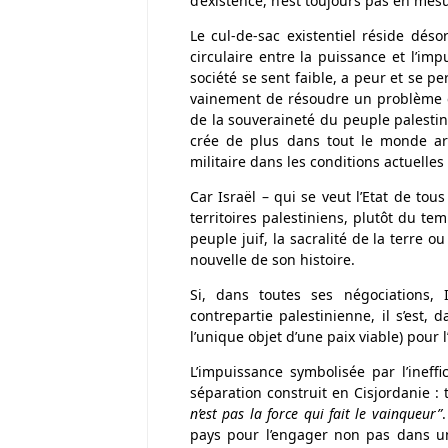
d’existence, n’est toujours pas en mesur
Le cul-de-sac existentiel réside déso
circulaire entre la puissance et l’impu
société se sent faible, a peur et se p
vainement de résoudre un problème es
de la souveraineté du peuple palestini
crée de plus dans tout le monde ar
militaire dans les conditions actuelles
Car Israël – qui se veut l’Etat de tou
territoires palestiniens, plutôt du te
peuple juif, la sacralité de la terre 
nouvelle de son histoire.
Si, dans toutes ses négociations, 
contrepartie palestinienne, il s’est, 
l’unique objet d’une paix viable) pou
L’impuissance symbolisée par l’ineff
séparation construit en Cisjordanie : t
n’est pas la force qui fait le vainqueur”
pays pour l’engager non pas dans une