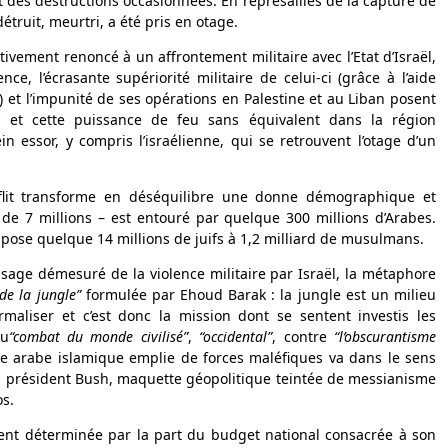
t des destructions occasionnées. En représailles de la capture de
étruit, meurtri, a été pris en otage.
tivement renoncé à un affrontement militaire avec l’Etat d’Israël,
nce, l’écrasante supériorité militaire de celui-ci (grâce à l’aide
) et l’impunité de ses opérations en Palestine et au Liban posent
et cette puissance de feu sans équivalent dans la région
in essor, y compris l’israélienne, qui se retrouvent l’otage d’un
flit transforme en déséquilibre une donne démographique et
de 7 millions – est entouré par quelque 300 millions d’Arabes.
ppose quelque 14 millions de juifs à 1,2 milliard de musulmans.
l’usage démesuré de la violence militaire par Israël, la métaphore
 de la jungle”
formulée par Ehoud Barak : la jungle est un milieu
normaliser et c’est donc la mission dont se sentent investis les
au
“combat du monde civilisé”
,
“occidental”
, contre
“l’obscurantisme
gle arabe islamique emplie de forces maléfiques va dans le sens
 président Bush, maquette géopolitique teintée de messianisme
os.
ent déterminée par la part du budget national consacrée à son