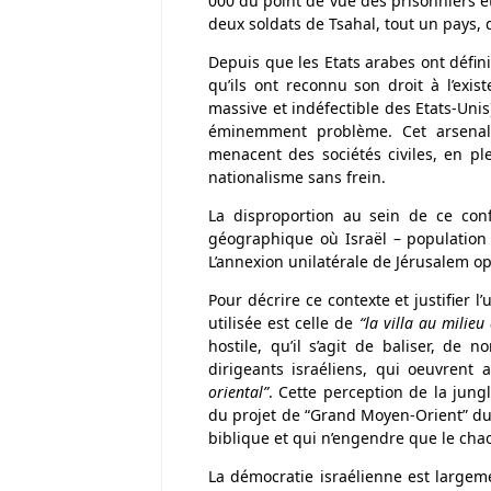
000 du point de vue des prisonniers e
deux soldats de Tsahal, tout un pays, d
Depuis que les Etats arabes ont défini
qu’ils ont reconnu son droit à l’existe
massive et indéfectible des Etats-Unis
éminemment problème. Cet arsenal 
menacent des sociétés civiles, en ple
nationalisme sans frein.
La disproportion au sein de ce con
géographique où Israël – population 
L’annexion unilatérale de Jérusalem o
Pour décrire ce contexte et justifier 
utilisée est celle de
“la villa au milieu
hostile, qu’il s’agit de baliser, de 
dirigeants israéliens, qui oeuvrent 
oriental”
. Cette perception de la jun
du projet de “Grand Moyen-Orient” du
biblique et qui n’engendre que le cha
La démocratie israélienne est largem