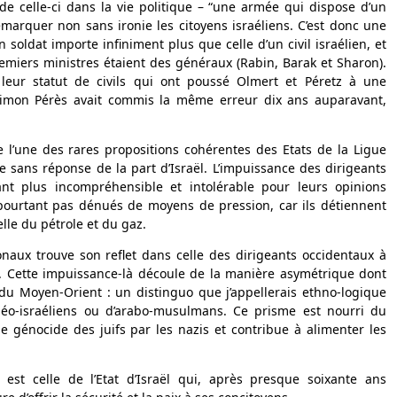
e celle-ci dans la vie politique – “une armée qui dispose d’un
remarquer non sans ironie les citoyens israéliens. C’est donc une
n soldat importe infiniment plus que celle d’un civil israélien, et
remiers ministres étaient des généraux (Rabin, Barak et Sharon).
 leur statut de civils qui ont poussé Olmert et Péretz à une
Shimon Pérès avait commis la même erreur dix ans auparavant,
e l’une des rares propositions cohérentes des Etats de la Ligue
ée sans réponse de la part d’Israël. L’impuissance des dirigeants
ant plus incompréhensible et intolérable pour leurs opinions
pourtant pas dénués de moyens de pression, car ils détiennent
lle du pétrole et du gaz.
onaux trouve son reflet dans celle des dirigeants occidentaux à
. Cette impuissance-là découle de la manière asymétrique dont
 du Moyen-Orient : un distinguo que j’appellerais ethno-logique
judéo-israéliens ou d’arabo-musulmans. Ce prisme est nourri du
e génocide des juifs par les nazis et contribue à alimenter les
 est celle de l’Etat d’Israël qui, après presque soixante ans