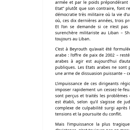
armée et par le poids prépondérant d
Etat” plutôt que son contraire, font 
démocratie très militaire où la vie d’u
où, ces dix dernières années, trois p
Et l’on se demande si ce n’est pas
surenchère militariste au Liban – 
toujours au Liban.
C’est à Beyrouth qu’avait été formulé
arabe : l’offre de paix de 2002 – rest
arabes à agir est aujourd’hui d’aut
publiques. Les Etats arabes ne sont 
une arme de dissuasion puissante – ce
L’impuissance de ces dirigeants régi
imposer rapidement un cessez-le-feu
sont perçus et traités les problèmes
est établi, selon qu’il s’agisse de 
complexe de culpabilité surgi après l
tensions et la poursuite du conflit.
Mais l’impuissance la plus tragique