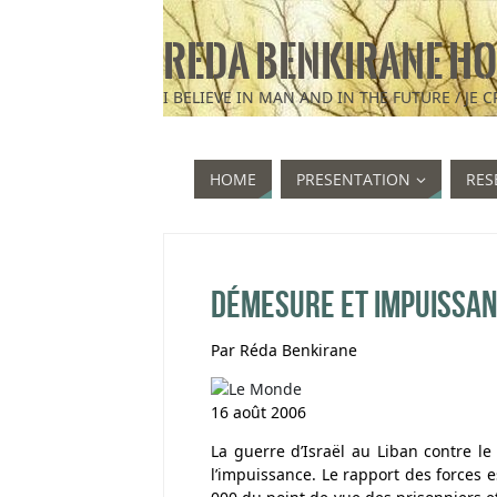
REDA BENKIRANE HO
HOME
PRESENTATION
RES
Démesure et impuissa
Par Réda Benkirane
16 août 2006
La guerre d’Israël au Liban contre 
l’impuissance. Le rapport des forces 