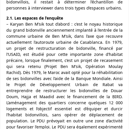
bidonvillois, il restait à déterminer l’échantillon de
personnes à interviewer dans trois types d’espaces urbains.
2.1. Les espaces de l’enquête
– Karyan Ben M’sik tout d’abord : c’est le noyau historique
du grand bidonville anciennement implanté à l’entrée de la
commune urbaine de Ben M’sik, dans l’axe que recouvre
actuellement l’autoroute urbaine de Casablanca. En 1979,
un projet de restructuration de bidonville, financé par
l’USAID, est étudié pour cette importante zone d’habitat
précaire, lorsque finalement, c’est un projet de recasement
qui sera retenu (Projet Ben M’sik, Opération Moulay
Rachid). Dès 1979, le Maroc avait opté pour la réhabilitation
de ses bidonvilles avec l’aide de la Banque Mondiale. Ainsi
le Projet de Développement Urbain de Rabat va
entreprendre de restructurer les bidonvilles de Douar
Doum, Hajja et Maadid avec le financement de la BIRD.
L’aménagement des quartiers concerne quelques 12 000
logements et l’objectif essentiel est d’équiper et durcir
l’habitat bidonvillois, sans opérer de déplacement de
population. Le PDU prévoyait en outre une zone d’activité
pour favoriser l’emploi. Le PDU sera également expérimenté