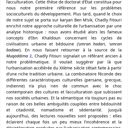
l’acculturation. Cette thèse de doctorat d’État constitua pour
nous notre première référence sur les problèmes
socioculturels du développement. Plus tard, quand le choix
de notre sujet se porta sur karyan Ben M’sik, Chadly Fitouri
enrichit notre approche culturelle de l’urbanisation par une
analyse historique : nous avons étudié alors les fameux
concepts d’Ibn Khaldoun concernant les cycles de
civilisations urbaine et bédouine (
‘umran hadari, ‘umran
badawi
). En nous faisant retourner à la source de la
Muqaddima
2
, Chadly Fitouri signalait un référant ancien à
notre problématique. Il voulait suggérer par là que
l’urbanisation accélérée du XXème siècle s’était faite à partir
d’une riche tradition urbaine. La combinatoire féconde des
différentes caractéristiques culturelles (persane, grecque,
indienne) n’a plus rien de commun avec le choc
contemporain des cultures et l’acculturation que subissent
nos sociétés urbaines. Et la sémantique n’a toujours pas eu
raison de ces belles ambiguïtés couplées entre bédouïnité
et citadinité, nomadisme et sédentarité. Jusqu’à
aujourd’hui, des lectures nouvelles sont proposées : elles
éclairent chaque fois un peu mieux l’incohérence et la
désintégration produites par l’urbanisation contemporaine.