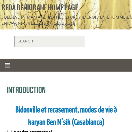
REDA BENKIRANE HOME PAGE
I BELIEVE IN MAN AND IN THE FUTURE / JE CROIS EN L'HOMME ET
EN L'AVENIR / أؤمن بالإنسان و بالمستقبل
Introduction
Bidonville et recasement, modes de vie à
karyan Ben M’sik (Casablanca)
1. Le cadre conceptuel