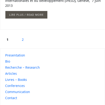
internationales et du développement (IHEID), Genève, 7 juin
2013
LIRE PLUS / READ MORE
1
2
Presentation
Bio
Recherche – Research
Articles
Livres – Books
Conferences
Communication
Contact