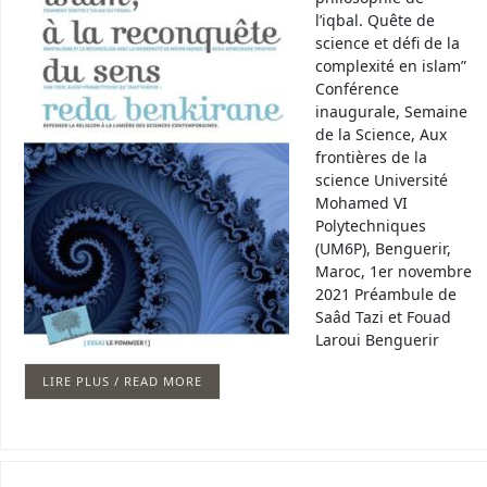
l’iqbal. Quête de
science et défi de la
complexité en islam”
Conférence
inaugurale, Semaine
de la Science, Aux
frontières de la
science Université
Mohamed VI
Polytechniques
(UM6P), Benguerir,
Maroc, 1er novembre
2021 Préambule de
Saâd Tazi et Fouad
Laroui Benguerir
LIRE PLUS / READ MORE