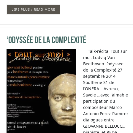
LIRE PLUS / READ MORE
‘Odyssée de la Complexité
Talk-récital Tout sur
moi. Ludvig Van
Beethoven L’odyssée
de la Complexité 27
septembre 2014
Soufflerie S1 de
l’ONERA – Avrieux,
Savoie …avec l’aimable
participation du
compositeur Marco
Antonio Perez-Ramirez
dialogues entre
GIOVANNI BELLUCCI,
pianiste, et REDA