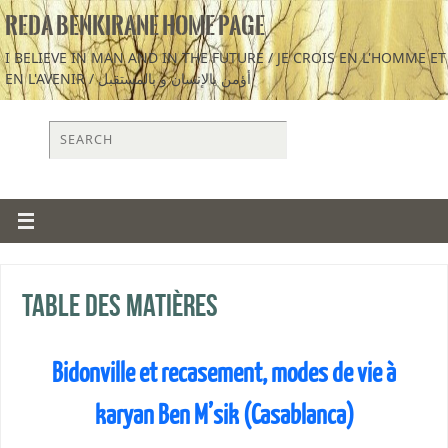
REDA BENKIRANE HOME PAGE
I BELIEVE IN MAN AND IN THE FUTURE / JE CROIS EN L'HOMME ET
EN L'AVENIR / أؤمن بالإنسان و بالمستقبل
Table des matières
Bidonville et recasement, modes de vie à
karyan Ben M’sik (Casablanca)