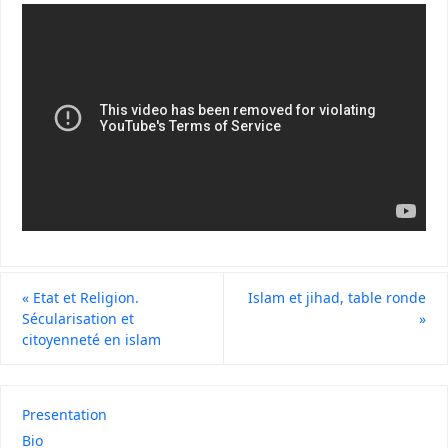
«
Etat et Religion.
Islam et jihad, table ronde
Sécularisation et
»
citoyenneté en islam
Presentation
Bio