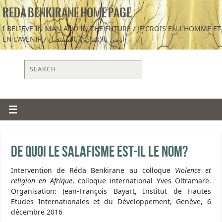
REDA BENKIRANE HOME PAGE
I BELIEVE IN MAN AND IN THE FUTURE / JE CROIS EN L'HOMME ET
EN L'AVENIR / أؤمن بالإنسان و بالمستقبل
De quoi le salafisme est-il le nom?
Intervention de Réda Benkirane au colloque
Violence et
religion en Afrique
, colloque international Yves Oltramare.
Organisation: Jean-François Bayart, Institut de Hautes
Etudes Internationales et du Développement, Genève, 6
décembre 2016