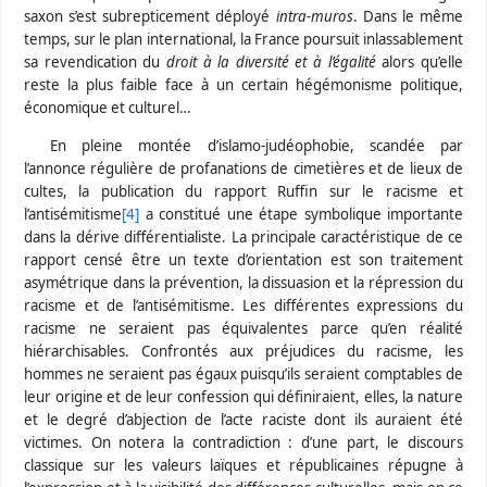
saxon s’est subrepticement déployé
intra-muros
.
Dans le même
temps, sur le plan international, la France poursuit inlassablement
sa revendication du
droit à la diversité et à l’égalité
alors qu’elle
reste la plus faible face à un certain hégémonisme politique,
économique et culturel…
En pleine montée d’islamo-judéophobie, scandée par
l’annonce régulière de profanations de cimetières et de lieux de
cultes, la publication du rapport Ruffin sur le racisme et
l’antisémitisme
[4]
a constitué une étape symbolique importante
dans la dérive différentialiste. La principale caractéristique de ce
rapport censé être un texte d’orientation est son traitement
asymétrique dans la prévention, la dissuasion et la répression du
racisme et de l’antisémitisme. Les différentes expressions du
racisme ne seraient pas équivalentes parce qu’en réalité
hiérarchisables. Confrontés aux préjudices du racisme, les
hommes ne seraient pas égaux puisqu’ils seraient comptables de
leur origine et de leur confession qui définiraient, elles, la nature
et le degré d’abjection de l’acte raciste dont ils auraient été
victimes. On notera la contradiction : d’une part, le discours
classique sur les valeurs laïques et républicaines répugne à