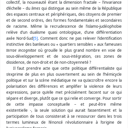
collectif, la nouveauté étant la dimension fractale – l’invariance
d’échelle – du
limes
qui distingue au sein même de la République
des espaces centraux et périphériques, des citoyens de premier
et de second ordres, des formes fondamentales et secondaires
de racisme. Même la recrudescence de l’islamo-judéophobie
relève d’un dualisme quasi ontologique, d’une différentiation
axée Nord-Sud
[5]
. Comment donc ne pas relever l’identification
instinctive des banlieues ou « quartiers sensibles » aux fameuses
terrae incognitae
où grouille le plus grand nombre en voie de
sous-développement et de sous-intégration, ces zones de
dissidence, de non-droit et de non-citoyenneté ?
Il faut prendre acte que cette politique différentialiste qui
s’exprime de plus en plus ouvertement au sein de l’hémicycle
politique et sur la scène médiatique ne va qu’accroître encore la
polarisation des différences et amplifier la violence de leurs
expressions, parce qu’elle met précisément l’accent sur ce qui
sépare et diverge, plutôt que ce qui relie et converge. Pour sortir
de cette impasse conceptuelle – et peut-être même
existentielle -, la seule solution qui aurait l’assentiment et la
participation de tous consisterait à se ressourcer dans les trois
termes lumineux de l’énoncé révolutionnaire à l’origine de