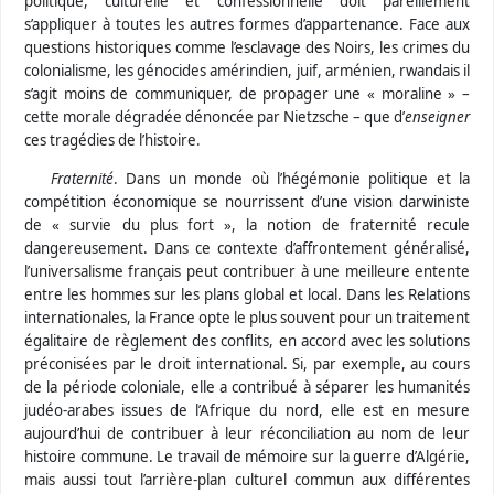
politique, culturelle et confessionnelle doit pareillement
s’appliquer à toutes les autres formes d’appartenance. Face aux
questions historiques comme l’esclavage des Noirs, les crimes du
colonialisme, les génocides amérindien, juif, arménien, rwandais il
s’agit moins de communiquer, de propager une « moraline » –
cette morale dégradée dénoncée par Nietzsche – que d’
enseigner
ces tragédies de l’histoire.
Fraternité
. Dans un monde où l’hégémonie politique et la
compétition économique se nourrissent d’une vision darwiniste
de « survie du plus fort », la notion de fraternité recule
dangereusement. Dans ce contexte d’affrontement généralisé,
l’universalisme français peut contribuer à une meilleure entente
entre les hommes sur les plans global et local.
Dans les Relations
internationales,
la France opte le plus souvent pour un traitement
égalitaire de règlement des conflits, en accord avec les solutions
préconisées par le droit international. Si, par exemple, au cours
de la période coloniale, elle a contribué à séparer les humanités
judéo-arabes issues de l’Afrique du nord, elle est en mesure
aujourd’hui de contribuer à leur réconciliation au nom de leur
histoire commune. Le travail de mémoire sur la guerre d’Algérie,
mais aussi tout l’arrière-plan culturel commun aux différentes