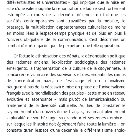
différentialistes et universalistes -, qui implique que la mise en
acte d’une valeur signifie la renonciation de l’autre s’est fortement
estompée au cours de la dernière décennie du fait que les
sociétés contemporaines sont travaillées par la mobilité, le
brassage, la multiplication d’appartenances culturelles de moins
en moins liées à l’espace-temps physique et de plus en plus à
l’univers ubiquitaire de la communication. C’est désormais un
combat d’arrière-garde que de perpétuer une telle opposition.
Or l’actuelle ethnicisation des débats, la dénonciation politique
des racismes anciens, l’explication sociologique des racismes
émergents, la fragmentation de la culture de la citoyenneté, la
concurrence victimaire des survivants et descendants des camps
de concentration nazis, de l’esclavage et du colonialisme
n’augurent pas de la nécessaire mise en phase de l’universalisme
français avec la mondialisation des peuples – cette mise en réseau
évolutive et ascendante – mais plutôt de l’américanisation du
traitement de la diversité culturelle. Au lieu de constater le
rayonnement d’un universalisme français, assumant pleinement
la pluralité de son héritage, sa grandeur et ses zones d’ombre –
sur lesquelles l’histoire doit
également
faire toute la lumière -, on
constate qu’en l’espace d’une décennie le différentialisme anglo-