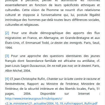
essentiellement en fonction de leurs spécificités ethniques et
culturelles. Cette vision de l’homme se nourrit d’un relativisme
culturel et s’oppose à l’universalisme qui, lui, postule l’égalité
intrinsèque des hommes par-delà toutes leurs différences sociales,
culturelles et religieuses.
[2]
Pour une étude démographique des apports des flux
migratoires en France, en Allemagne, en Grande-Bretagne et aux
États-Unis, cf. Emmanuel Todd,
Le destin des immigrés.
Paris, Seuil,
1994.
[3]
Pour une approche des questions identitaires des jeunes
français dont l’ascendance familiale est africaine ou antillaise, cf.
Jean-Louis Sagot-Duvauroux,
On ne naît pas noir, on le devient
. Paris,
Albin Michel, 2004.
[4]
Cf. Jean-Christophe Rufin,
Chantier sur la lutte contre le racisme et
l’antisémitisme
, Rapport au Ministre de l’intérieur, Ministère de
l’intérieur, de la sécurité intérieure et des libertés locales, Paris, 51
pages, 2004. Disponible sur Internet :
http://www.interieur.gouv.fr/rubriques/c/
c2_le_ministere/c21_actualite/2004_10_19_rufin/rapport_Rufin.pdf