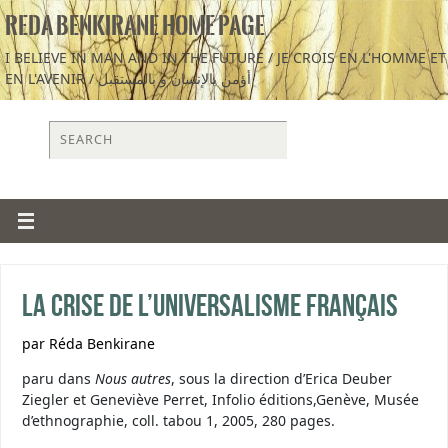
REDA BENKIRANE HOME PAGE
I BELIEVE IN MAN AND IN THE FUTURE / JE CROIS EN L'HOMME ET
EN L'AVENIR / أؤمن بالإنسان و بالمستقبل
La crise de l’universalisme français
par Réda Benkirane
paru dans
Nous autres
, sous la direction d’Erica Deuber
Ziegler et Geneviève Perret,
Infolio éditions,Genève, Musée
d’ethnographie, coll. tabou 1, 2005, 280 pages.