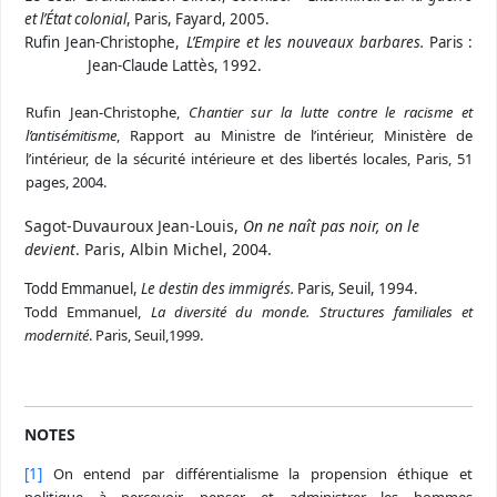
et l’État colonial
, Paris, Fayard, 2005.
Rufin Jean-Christophe,
L’Empire et les nouveaux barbares.
Paris :
Jean-Claude Lattès, 1992.
Rufin Jean-Christophe,
Chantier sur la lutte contre le racisme et
l’antisémitisme
, Rapport au Ministre de l’intérieur, Ministère de
l’intérieur, de la sécurité intérieure et des libertés locales, Paris, 51
pages, 2004.
Sagot-Duvauroux Jean-Louis,
On ne naît pas noir, on le
devient
. Paris, Albin Michel, 2004.
Todd
Emmanuel,
Le destin des immigrés.
Paris, Seuil, 1994.
Todd
Emmanuel,
La diversité du monde. Structures familiales et
modernité
. Paris, Seuil,1999.
NOTES
[1]
On entend par différentialisme la propension éthique et
politique à percevoir, penser et administrer les hommes