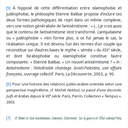
[5]
À l’opposé de cette différentiation entre islamophobie et
judéophobie, le philosophe Etienne Balibar propose d’inclure ces
deux formes pathologiques de rejet dans un même complexe,
vers une notion généralisée de l’antisémitisme : « (…) je crois aussi
que le contenu de l’antisémitisme s’est transformé. L’antijudaïsme
ou « judéophobie » n’en forme plus, si ce fut jamais le cas, la
réalisation unique. Il est devenu l’un des termes d’un couple qui
reconstitue sur d’autres bases le mythe « sémite » du XIX
siècle,
e
et dont l’arabophobie ou islamophobie constitue l’autre
composante. » Etienne Balibar, « Un nouvel antisémitisme ? » in :
Antisémitisme : l’intolérable chantage. Israël-Palestine, une affaire
française
, ouvrage collectif. Paris, La Découverte, 2003, p. 90.
[6]
Pour une histoire des relations judéo-arabes orientée selon une
perspective maghrébine, cf. Michel Abitbol,
Le passé d’une discorde.
Juifs et Arabes depuis le VII
siècle
. Paris, Perrin, Collection « Tempus »,
e
2003.
[7]
Cf. Olivier Le Cour Grandmaison,
Coloniser, Exterminer. Sur la guerre et l’État colonial
, Paris,