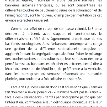
« liberté, égalité, fraternité ». D’une certaine manière, les
banlieues urbaines françaises, où se sont concentrées les
différentes couches de peuplement issues de la colonisation et de
l’immigration
[2]
, sont le nouveau champ d’expérimentation de cet
énoncé à caractère universel.
Comme par effet de retour de son passé colonial, la France
découvre à présent, avec stupeur et consternation, le
différentialisme reflété dans l’agencement urbanistique de ses
bas-fonds sociologiques. Ainsi l’urbanisme contemporain a conçu
une gestion de la différence socioculturelle coagulée et
agglomérée dans la ségrégation spatiale. Pour éviter le mélange
des couches sociales et des cultures qui leur sont associées, on a
pensé la mise au ban dans les périphéries urbaines, c’est-à-dire à
l’écart du centre et de l’équilibre, de préférence à la verticale,
dans les tours grises où s’entasse désormais une humanité
plurielle, tout couleur, à la fois solidaire et dispersée.
Face à des jeunes Français dont il est souvent dit que – sans au
fait chercher à savoir pourquoi – « ils n’aimeraient pas la France »,
face à des « sauvageons » tentés par l’intégrisme plutôt que par
l’intégration, confrontée à leur délinquance chronique et à leur