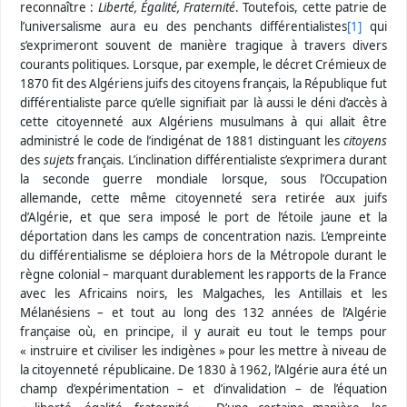
reconnaître :
Liberté, Égalité, Fraternité
. Toutefois, cette patrie de
l’universalisme aura eu des penchants différentialistes
[1]
qui
s’exprimeront souvent de manière tragique à travers divers
courants politiques. Lorsque, par exemple, le décret Crémieux de
1870 fit des Algériens juifs des citoyens français, la République fut
différentialiste parce qu’elle signifiait par là aussi le déni d’accès à
cette citoyenneté aux Algériens musulmans à qui allait être
administré le code de l’indigénat de 1881 distinguant les
citoyens
des
sujets
français. L’inclination différentialiste s’exprimera durant
la seconde guerre mondiale lorsque, sous l’Occupation
allemande, cette même citoyenneté sera retirée aux juifs
d’Algérie, et que sera imposé le port de l’étoile jaune et la
déportation dans les camps de concentration nazis. L’empreinte
du différentialisme se déploiera hors de la Métropole durant le
règne colonial
– marquant durablement les rapports de la France
avec les Africains noirs, les Malgaches, les Antillais et les
Mélanésiens – et tout au long des 132 années de l’Algérie
française où, en principe, il y aurait eu tout le temps pour
« instruire et civiliser les indigènes » pour les mettre à niveau de
la citoyenneté républicaine. De 1830 à 1962, l’Algérie aura été un
champ d’expérimentation – et d’invalidation – de l’équation