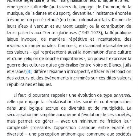
violence légendaire, à leur marginalisation économique et à leur
émergence culturelle (au travers du langage, de l’humour, de la
musique, de la danse et du sport), devant leur insistance éhontée
à évoquer un passé refoulé (du tribut colonial aux faits d’armes de
leurs aïeux à Verdun et au Mont Cassin) ou la contribution de
leurs parents aux Trente glorieuses (1945-1973), la République
laïque invoque, de manière répétitive et incantatoire, des
« valeurs » immémoriales. Comme si, en scandant inlassablement
ces valeurs – qui représentent aussi la domination d’une culture
et d’une religion de souche majoritaires -, on pouvait exorciser la
guerre des cultures qui se généralise (entre Noirs et Blancs, Juifs
et Arabes)
[3]
, différer l’examen introspectif, effacer la rétroaction
des acteurs et des événements incriminés sur ces dites valeurs
républicaines et laïques.
Il faut ici pourtant rappeler une évolution de type
universel
,
celle qui engage la sécularisation des sociétés contemporaines
dans une logique accrue de diversité et de multiplicité. La
sécularisation ne simplifie aucunement l’évolution de ces sociétés,
mais permet de gérer – avec un minimum de friction leur
complexité croissante. L’opposition classique entre égalité et
diversité
–
une perception antinomique commune aux sociétés