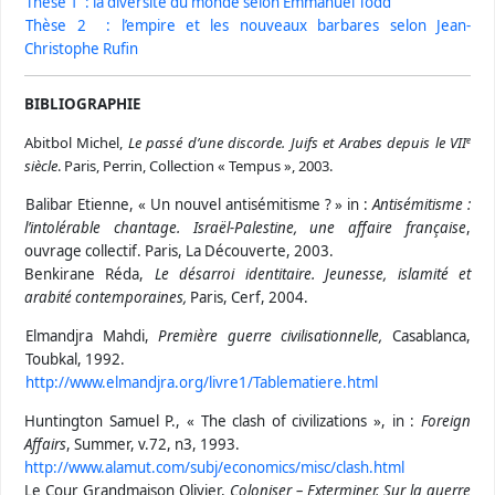
Thèse 1 : la diversité du monde selon Emmanuel
Todd
Thèse 2 : l’empire et les nouveaux barbares selon Jean-
Christophe Rufin
BIBLIOGRAPHIE
Abitbol Michel,
Le passé d’une discorde. Juifs et Arabes depuis le VII
e
siècle
. Paris, Perrin, Collection « Tempus », 2003.
Balibar Etienne, « Un nouvel antisémitisme ? » in :
Antisémitisme :
l’intolérable chantage. Israël-Palestine, une affaire française
,
ouvrage collectif. Paris, La Découverte, 2003.
Benkirane Réda,
Le désarroi identitaire. Jeunesse, islamité et
arabité contemporaines,
Paris, Cerf, 2004.
Elmandjra Mahdi,
Première guerre civilisationnelle,
Casablanca,
Toubkal, 1992.
http://www.elmandjra.org/
livre1/Tablematiere.html
Huntington Samuel P.,
«
The clash of civilizations », in :
Foreign
Affairs
, Summer, v.72, n3, 1993.
http://www.alamut.com/subj/
economics/misc/clash.html
Le Cour Grandmaison Olivier,
Coloniser – Exterminer. Sur la guerre