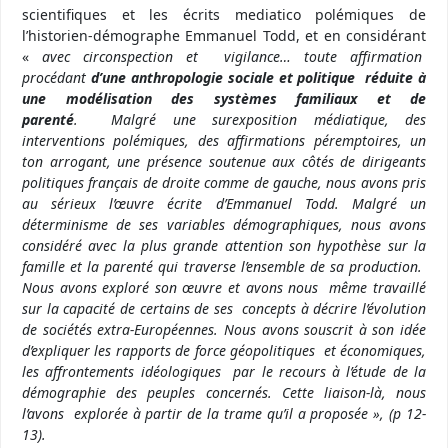
scientifiques et les écrits mediatico polémiques de
l’historien-démographe Emmanuel Todd, et en considérant
«
avec circonspection et vigilance… toute affirmation
procédant
d’une anthropologie sociale et politique réduite à
une modélisation des systèmes familiaux et de
parenté
.
Malgré une surexposition médiatique, des
interventions polémiques, des affirmations péremptoires, un
ton arrogant, une présence soutenue aux côtés de dirigeants
politiques français de droite comme de gauche, nous avons pris
au sérieux l’œuvre écrite d’Emmanuel Todd. Malgré un
déterminisme de ses variables démographiques, nous avons
considéré avec la plus grande attention son hypothèse sur la
famille et la parenté qui traverse l’ensemble de sa production.
Nous avons exploré son œuvre et avons nous même travaillé
sur la capacité de certains de ses concepts à décrire l’évolution
de sociétés extra-Européennes. Nous avons souscrit à son idée
d’expliquer les rapports de force géopolitiques et économiques,
les affrontements idéologiques par le recours à l’étude de la
démographie des peuples concernés. Cette liaison-là, nous
l’avons explorée à partir de la trame qu’il a proposé
e », (p 12-
13).