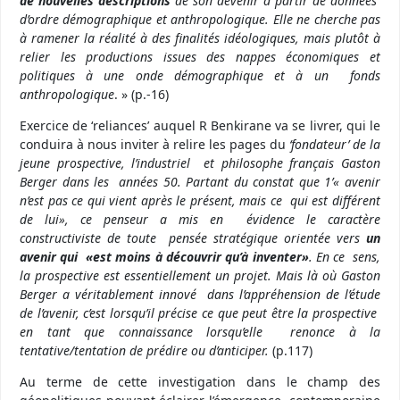
de nouvelles descriptions
de son devenir à partir de données
d’ordre
dém
ographique et anthropologique. Elle ne cherche pas
à ramener la réalité à des finalités idéologiques, mais plutôt à
relier les productions issues des nappes économiques et
politiques à une onde démographique et à un fonds
anthropologique
. » (p.-16)
Exercice de ‘reliances’ auquel R Benkirane va se livrer, qui le
conduira à nous inviter à relire les pages du
‘fondateur’ de la
jeune prospective, l’industriel et philosophe français Gaston
Berger dans les années 50. Partant du constat que 1’« avenir
n’est pas ce qui vient après le présent, mais ce qui est différent
de lui», ce penseur a mis en évidence le caractère
constructiviste de toute pensée stratégique orientée vers
un
avenir qui «est moins à découvrir qu’à inventer»
. En ce sens,
la prospective est essentiellement un projet. Mais là où Gaston
Berger a véritablement innové dans
l’appréhension
de l’étude
de l’avenir, c’est lorsqu’il précise ce que peut être la prospective
en tant que connaissance lorsqu’elle renonce à la
tentative/tentation de prédire ou d’anticiper.
(p.117)
Au terme de cette investigation dans le champ des