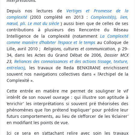
interprétations.
Depuis nos lectures de
Vertiges et Promesse de la
complexité
(2003 complété en 2013 :
Complexité(s), lien,
nœud, pli. Le mot du siècle
) aussi bien que de celles de ses
contributions à plusieurs des Rencontre du Réseau
Intelligence de la complexité (notamment
La Complexité
comme manière d’habiter l’espace et le temps
au Colloque de
Lille, avril 2010 ;
Religions, cultures et communication
, p 29-
34, dans les Actes du Grand Débat de 2006
, Dossier MCX
23,
Reliances des connaissances et des actions tissage, texture,
entrelacs)
,
les travaux de Reda BENKIRANE enrichissent
souvent nos navigations collectives dans « l’Archipel de la
Complexité ».
Cette entrée en matière me permet de souligner le vif
intérêt de son nouvel ouvrage : qui illustre son aptitude à
‘enrichir’ les interprétations si souvent pré théorisées des
phénomènes que l’on prétend ‘expliquer’ pour prédire leur
futurs comportements, au lieu de s’efforcer de les ‘éclairer’
en modifiant les points de vue.
Ici ce sera en s’attachant relire avec soin les travaux