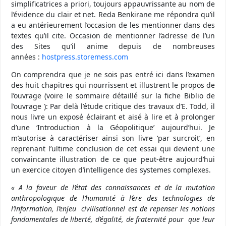
simplificatrices a priori, toujours appauvrissante au nom de
l’évidence du clair et net. Reda Benkirane me répondra qu’il
a eu antérieurement l’occasion de les mentionner dans des
textes qu’il cite. Occasion de mentionner l’adresse de l’un
des Sites qu’il anime depuis de nombreuses
années :
hostpress.storemess.com
On comprendra que je ne sois pas entré ici dans l’examen
des huit chapitres qui nourrissent et illustrent le propos de
l’ouvrage (voire le sommaire détaillé sur la fiche Biblio de
l’ouvrage ): Par delà l’étude critique des travaux d’E. Todd, il
nous livre un exposé éclairant et aisé à lire et à prolonger
d’une ‘Introduction à la Géopolitique’ aujourd’hui. Je
m’autorise à caractériser ainsi son livre ‘par surcroit’, en
reprenant l’ultime conclusion de cet essai qui devient une
convaincante illustration de ce que peut-être aujourd’hui
un exercice citoyen d’intelligence des systemes complexes.
« A la faveur de l’état des connaissances et de la mutation
anthropologique de l’humanité à l’ère des technologies de
l’information, l’enjeu civilisationnel est de repenser les notions
fondamentales de liberté, d’égalité, de fraternité pour que leur