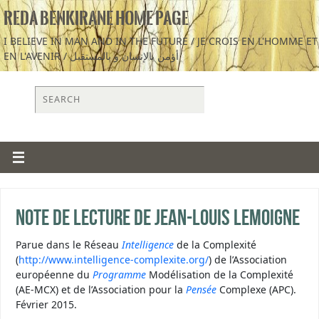
REDA BENKIRANE HOME PAGE
I BELIEVE IN MAN AND IN THE FUTURE / JE CROIS EN L'HOMME ET
EN L'AVENIR / أؤمن بالإنسان و بالمستقبل
Note de lecture de Jean-Louis Lemoigne
Parue dans le Réseau
Intelligence
de la Complexité
(
http://www.intelligence-complexite.org/
) de l’Association
européenne du
Programme
Modélisation de la Complexité
(AE-MCX) et de l’Association pour la
Pensée
Complexe (APC).
Février 2015.