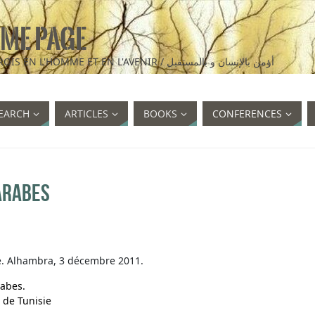
ME PAGE
I BELIEVE IN MAN AND IN THE FUTURE / JE CROIS EN L'HOMME ET EN L'AVENIR / أؤمن بالإنسان و بالمستقبل
EARCH
ARTICLES
BOOKS
CONFERENCES
arabes
e. Alhambra, 3 décembre 2011.
rabes.
 de Tunisie