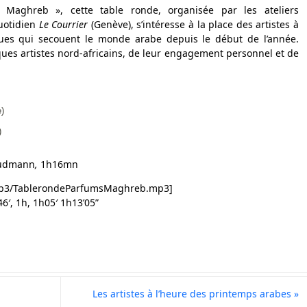
aghreb », cette table ronde, organisée par les ateliers
uotidien
Le Courrier
(Genève), s’intéresse à la place des artistes à
ques qui secouent le monde arabe depuis le début de l’année.
lques artistes nord-africains, de leur engagement personnel et de
)
)
oudmann
,
1h16mn
o/mp3/TablerondeParfumsMaghreb.mp3]
6′, 1h, 1h05′ 1h13’05”
Les artistes à l’heure des printemps arabes
»