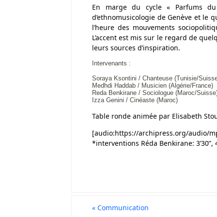
En marge du cycle « Parfums du M
d’ethnomusicologie de Genève et le q
l’heure des mouvements sociopoliti
L’accent est mis sur le regard de que
leurs sources d’inspiration.
Intervenants :
Soraya Ksontini / Chanteuse (Tunisie/Suisse
Medhdi Haddab / Musicien (Algérie/France)
Reda Benkirane / Sociologue (Maroc/Suisse
Izza Genini / Cinéaste (Maroc)
Table ronde animée par Elisabeth St
[audio:https://archipress.org/audi
*interventions Réda Benkirane: 3’30”, 4
«
Communication