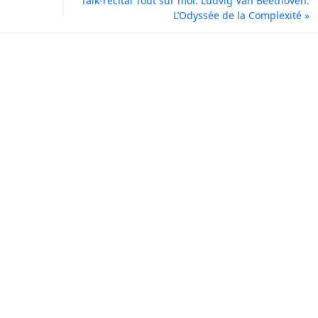
Talk-récital Tout sur moi. Ludvig Van Beethoven.
L’Odyssée de la Complexité
»