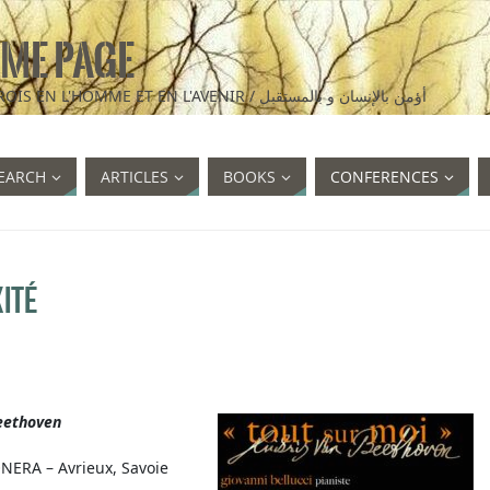
ME PAGE
I BELIEVE IN MAN AND IN THE FUTURE / JE CROIS EN L'HOMME ET EN L'AVENIR / أؤمن بالإنسان و بالمستقبل
EARCH
ARTICLES
BOOKS
CONFERENCES
ité
Beethoven
ONERA – Avrieux, Savoie