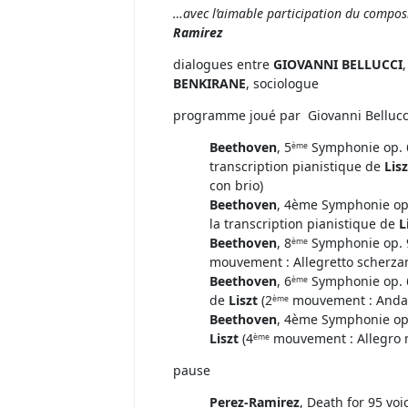
…avec l’aimable participation du compos
Ramirez
dialogues entre
GIOVANNI BELLUCCI
BENKIRANE
, sociologue
programme joué par Giovanni Bellucci
Beethoven
, 5
Symphonie op. 6
ème
transcription pianistique de
Lisz
con brio)
Beethoven
, 4ème Symphonie op
la transcription pianistique de
L
Beethoven
, 8
Symphonie op. 9
ème
mouvement : Allegretto scherza
Beethoven
, 6
Symphonie op. 68
ème
de
Liszt
(2
mouvement : Andan
ème
Beethoven
, 4ème Symphonie op.
Liszt
(4
mouvement : Allegro 
ème
pause
Perez-Ramirez
, Death for 95 voi