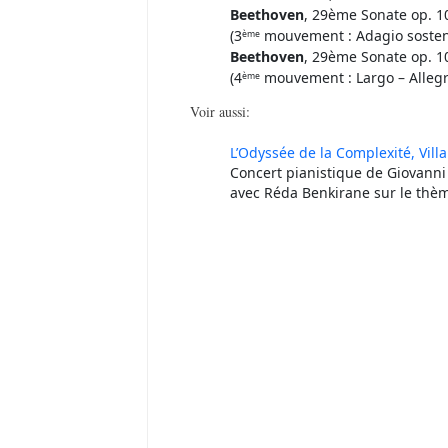
Beethoven
, 29ème Sonate op. 1
(3
mouvement : Adagio sosten
ème
Beethoven
, 29ème Sonate op. 1
(4
mouvement : Largo – Allegro 
ème
Voir aussi:
L’Odyssée de la Complexité, Vill
Concert pianistique de Giovanni 
avec Réda Benkirane sur le thè