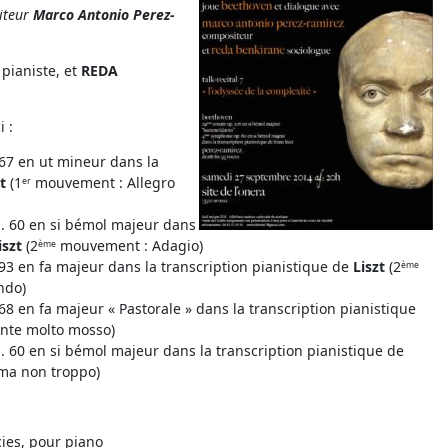
iteur
Marco Antonio Perez-
, pianiste, et
REDA
 :
7 en ut mineur dans la
t
(1
mouvement : Allegro
er
. 60 en si bémol majeur dans
iszt
(2
mouvement : Adagio)
ème
3 en fa majeur dans la transcription pianistique de
Liszt
(2
ème
ndo)
 en fa majeur « Pastorale » dans la transcription pianistique
te molto mosso)
 60 en si bémol majeur dans la transcription pianistique de
ma non troppo)
cies, pour piano