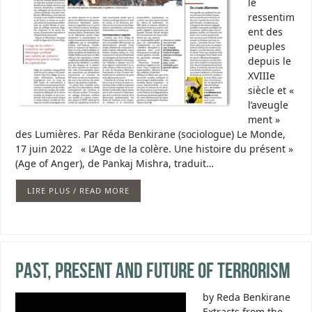
le
ressentim
ent des
peuples
depuis le
XVIIIe
siècle et «
l’aveugle
ment »
des Lumières. Par Réda Benkirane (sociologue) Le Monde,
17 juin 2022 « L’Age de la colère. Une histoire du présent »
(Age of Anger), de Pankaj Mishra, traduit…
LIRE PLUS / READ MORE
Past, Present and Future of Terrorism
by Reda Benkirane
Extracts from the