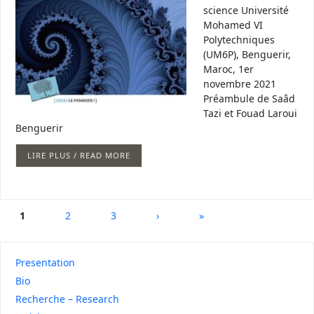
science Université
Mohamed VI
Polytechniques
(UM6P), Benguerir,
Maroc, 1er
novembre 2021
Préambule de Saâd
Tazi et Fouad Laroui
Benguerir
LIRE PLUS / READ MORE
1
2
3
›
»
Presentation
Bio
Recherche – Research